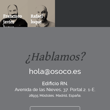
Francisco
Rafael
javier
luque
luque
¿Hablamos?
hola@osoco.es
Edificio RN.
Avenida de las Nieves, 37. Portal 2. 1-E.
28935 Móstoles. Madrid, España.